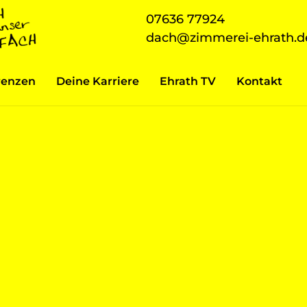
07636 77924
dach@zimmerei-ehrath.d
renzen
Deine Karriere
Ehrath TV
Kontakt