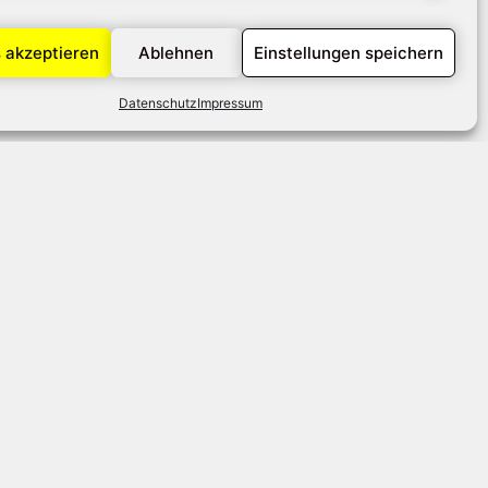
 akzeptieren
Ablehnen
Einstellungen speichern
Datenschutz
Impressum
er
ngen
.
mfort und