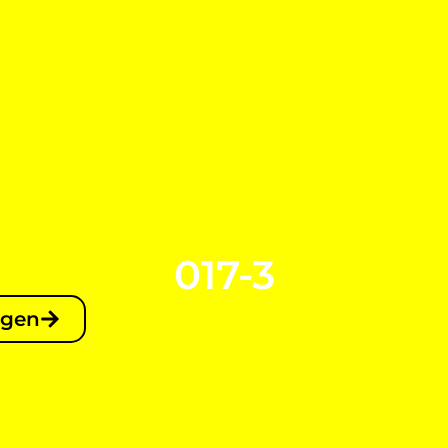
017-3
agen