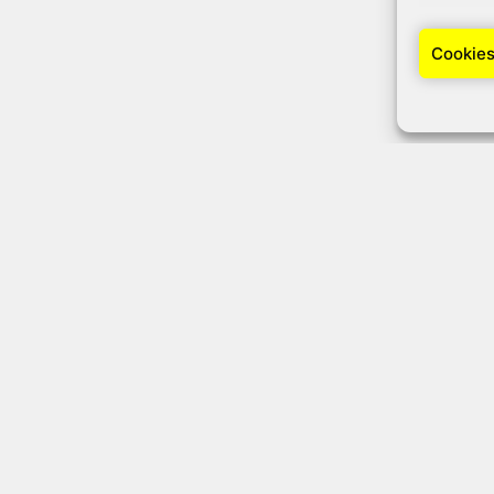
Cookies
hr
zuverlässiger Partn
achhaltige Dachlösu
e Wahl für Hausbesitzer, die Qualität, Ko