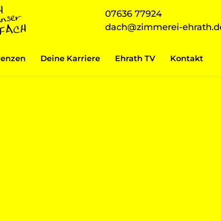
07636 77924
dach@zimmerei-ehrath.d
renzen
Deine Karriere
Ehrath TV
Kontakt